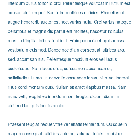
interdum purus tortor id orci. Pellentesque volutpat mi rutrum est
consectetur tempor. Sed rutrum ultrices ultricies. Phasellus ut
augue hendrerit, auctor est nec, varius nulla. Orci varius natoque
penatibus et magnis dis parturient montes, nascetur ridiculus
mus. In fringilla finibus tincidunt. Proin posuere elit quis massa
vestibulum euismod. Donec nec diam consequat, ultrices arcu
sed, accumsan nisi. Pellentesque tincidunt eros vel luctus
scelerisque. Nam lacus eros, cursus non accumsan et,
sollicitudin ut urna. In convallis accumsan lacus, sit amet laoreet
risus condimentum quis. Nullam sit amet dapibus massa. Nam
nunc velit, feugiat eu interdum non, feugiat dictum diam. In
eleifend leo quis iaculis auctor.
Praesent feugiat neque vitae venenatis fermentum. Quisque in
magna consequat, ultricies ante ac, volutpat turpis. In nisi ex,